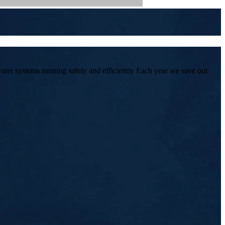
ter systems running safely and efficiently Each year we save our