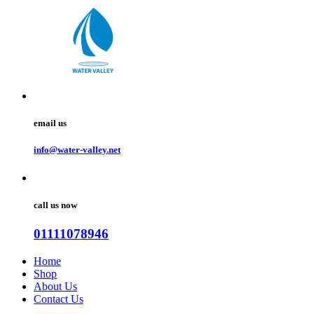
email us
info@water-valley.net
call us now
01111078946
Home
Shop
About Us
Contact Us