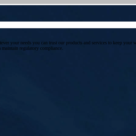
er your needs you can trust our products and services to keep your wa
m maintain regulatory compliance.