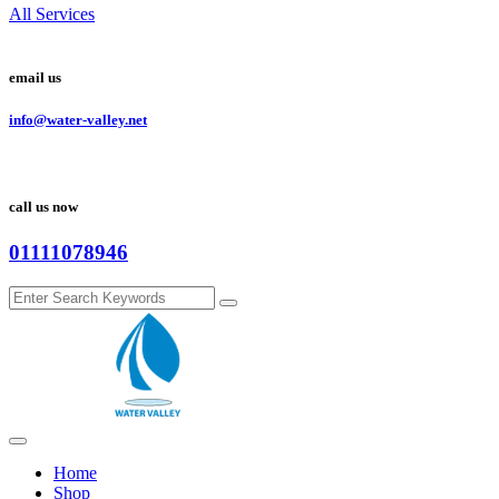
All Services
email us
info@water-valley.net
call us now
01111078946
Home
Shop