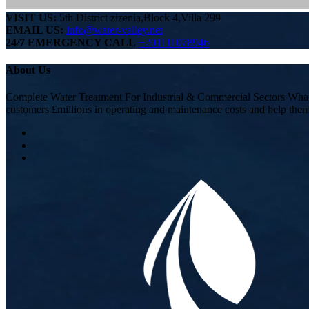
VISIT US:
5th District zizenia,Block 4,Villa 299
EMAIL US:
info@water-valley.net
24/7 EMERGENCY CALL
+201111078946
About Us
Complete Water Treatment For Industrial & Commercial Sectors Whatev
customers £millions in operating and maintenance costs and help the